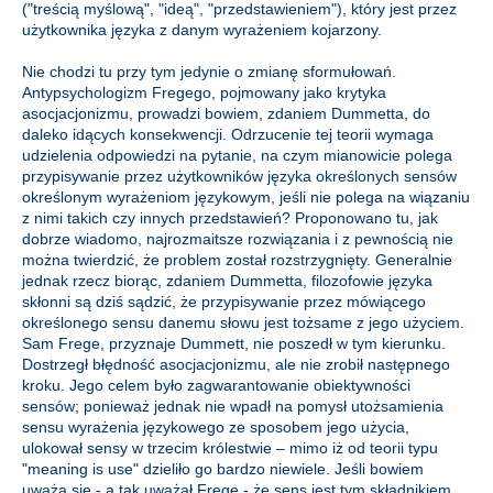
("treścią myślową", "ideą", "przedstawieniem"), który jest przez
użytkownika języka z danym wyrażeniem kojarzony.
Nie chodzi tu przy tym jedynie o zmianę sformułowań.
Antypsychologizm Fregego, pojmowany jako krytyka
asocjacjonizmu, prowadzi bowiem, zdaniem Dummetta, do
daleko idących konsekwencji. Odrzucenie tej teorii wymaga
udzielenia odpowiedzi na pytanie, na czym mianowicie polega
przypisywanie przez użytkowników języka określonych sensów
określonym wyrażeniom językowym, jeśli nie polega na wiązaniu
z nimi takich czy innych przedstawień? Proponowano tu, jak
dobrze wiadomo, najrozmaitsze rozwiązania i z pewnością nie
można twierdzić, że problem został rozstrzygnięty. Generalnie
jednak rzecz biorąc, zdaniem Dummetta, filozofowie języka
skłonni są dziś sądzić, że przypisywanie przez mówiącego
określonego sensu danemu słowu jest tożsame z jego użyciem.
Sam Frege, przyznaje Dummett, nie poszedł w tym kierunku.
Dostrzegł błędność asocjacjonizmu, ale nie zrobił następnego
kroku. Jego celem było zagwarantowanie obiektywności
sensów; ponieważ jednak nie wpadł na pomysł utożsamienia
sensu wyrażenia językowego ze sposobem jego użycia,
ulokował sensy w trzecim królestwie – mimo iż od teorii typu
"meaning is use" dzieliło go bardzo niewiele. Jeśli bowiem
uważa się - a tak uważał Frege - że sens jest tym składnikiem