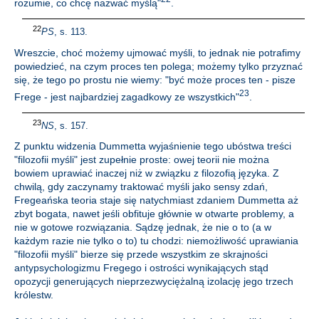
rozumie, co chcę nazwać myślą"
.
22
PS
, s. 113.
Wreszcie, choć możemy ujmować myśli, to jednak nie potrafimy
powiedzieć, na czym proces ten polega; możemy tylko przyznać
się, że tego po prostu nie wiemy: "być może proces ten - pisze
23
Frege - jest najbardziej zagadkowy ze wszystkich"
.
23
NS
, s. 157.
Z punktu widzenia Dummetta wyjaśnienie tego ubóstwa treści
"filozofii myśli" jest zupełnie proste: owej teorii nie można
bowiem uprawiać inaczej niż w związku z filozofią języka. Z
chwilą, gdy zaczynamy traktować myśli jako sensy zdań,
Fregeańska teoria staje się natychmiast zdaniem Dummetta aż
zbyt bogata, nawet jeśli obfituje głównie w otwarte problemy, a
nie w gotowe rozwiązania. Sądzę jednak, że nie o to (a w
każdym razie nie tylko o to) tu chodzi: niemożliwość uprawiania
"filozofii myśli" bierze się przede wszystkim ze skrajności
antypsychologizmu Fregego i ostrości wynikających stąd
opozycji generujących nieprzezwyciężalną izolację jego trzech
królestw.