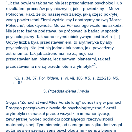
"Liczba bowiem tak samo nie jest przedmiotem psychologii lub
rezultatem procesów psychicznych, jak – powiedzmy – Morze
Północne. Fakt, że od naszej woli zależy, jaką część pokrytej
wodą powierzchni Ziemi wydzielimy i opatrzymy nazwą ‘Morze
Północne’, obiektywności Morza Północnego wcale nie szkodzi.
Nie jest to żadna podstawa, by próbować je badać w sposób
psychologiczny. Tak samo czymś obiektywnym jest liczba. [...]
Gdyby liczba była przedstawieniem, to arytmetyka byłaby
psychologią. Nie jest nią jednak tak samo, jak, powiedzmy,
astronomia. Tak jak astronomia nie zajmuje się
przedstawieniami planet, lecz samymi planetami, tak też
2
przedstawienia nie są przedmiotem arytmetyki"
.
2
Gl
, s. 34, 37. Por.
ibidem
, s. vi, vii, 105;
KS
, s. 212-213;
NS
,
s. 87.
3.
Przedstawienia i myśli
Slogan "Zunächst wird Alles Vorstellung" odnosił się w pismach
Fregego początkowo głównie do psychologistycznej filozofii
arytmetyki i oznaczał przede wszystkim immanentyzację
zewnętrznej wobec podmiotu poznającego rzeczywistości
matematycznej. Tym niemniej od samego początku dostrzegał
autor pewien szerszy sens psychologizmu - sens z biegiem