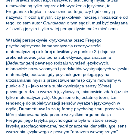
Jeśli prawdziwość
resp
. fałszywość jest cechą myśli, te zaś
ujmowalne są tylko poprzez ich wyrażenia językowe, to
Fregeańska logika - niezależnie od tego, czy będziemy ją
nazywać "filozofią myśli", czy jakkolwiek inaczej, i niezależnie od
tego, co sam autor
Grundlagen
o tym sądził, musi być związana
z filozofią języka i tylko w tej perspektywie może mieć sens.
W takiej perspektywie krytykowana przez Fregego
psychologistyczna immanentyzacja rzeczywistości
matematycznej (o której mówiliśmy w punkcie 2.) daje się
zrekonstruować jako teoria subiektywizująca znaczenia
[
Bedeutungen
] pewnego rodzaju wyrażeń językowych,
mianowicie nazw własnych i predykatów występujących w języku
matematyki, podczas gdy psychologizm polegający na
utożsamianiu myśli z przedstawieniami (o czym mówiliśmy w
punkcie 3.) - jako teoria subiektywizująca sensy [
Sinne
]
pewnego rodzaju wyrażeń językowych, mianowicie zdań (już nie
tylko matematycznych). Uogólnienie tej ostatniej teorii, tzn.
tendencję do subiektywizacji sensów wyrażeń językowych w
ogóle, Dummett uważa za tę formę psychologizmu, przeciwko
której skierowana była przede wszystkim argumentacja
Fregego: jego krytyka psychologizmu była w istocie rzeczy
krytyką
asocjacjonistycznej teorii znaczenia
identyfikującej sens
wyrażenia językowego z pewnym "obrazem wewnętrznym"