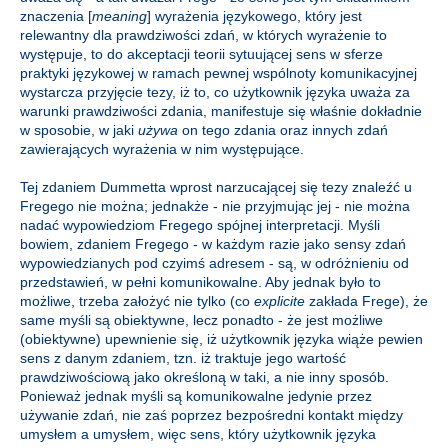
znaczenia [
meaning
] wyrażenia językowego, który jest
relewantny dla prawdziwości zdań, w których wyrażenie to
występuje, to do akceptacji teorii sytuującej sens w sferze
praktyki językowej w ramach pewnej wspólnoty komunikacyjnej
wystarcza przyjęcie tezy, iż to, co użytkownik języka uważa za
warunki prawdziwości zdania, manifestuje się właśnie dokładnie
w sposobie, w jaki
używa
on tego zdania oraz innych zdań
zawierających wyrażenia w nim występujące.
Tej zdaniem Dummetta wprost narzucającej się tezy znaleźć u
Fregego nie można; jednakże - nie przyjmując jej - nie można
nadać wypowiedziom Fregego spójnej interpretacji. Myśli
bowiem, zdaniem Fregego - w każdym razie jako sensy zdań
wypowiedzianych pod czyimś adresem - są, w odróżnieniu od
przedstawień, w pełni komunikowalne. Aby jednak było to
możliwe, trzeba założyć nie tylko (co
explicite
zakłada Frege), że
same myśli są obiektywne, lecz ponadto - że jest możliwe
(obiektywne) upewnienie się, iż użytkownik języka wiąże pewien
sens z danym zdaniem, tzn. iż traktuje jego wartość
prawdziwościową jako określoną w taki, a nie inny sposób.
Ponieważ jednak myśli są komunikowalne jedynie przez
używanie zdań, nie zaś poprzez bezpośredni kontakt między
umysłem a umysłem, więc sens, który użytkownik języka