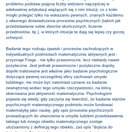
problemu podstaw pojęcia liczby widziano najczęściej w
adekwatnej artykulacji wiążących się z nim intuicji, co z kolei
mogło polegać tylko na wskazaniu pewnych, znanych każdemu
z własnego doświadczenia procesów psychicznych (takich jak
przedstawianie sobie zbiorów skończonych, liczenie
przedmiotów, itp.), w których intuicje te dają się lepiej czy gorzej
uchwycić.
Badanie tego rodzaju zjawisk i procesów zachodzących w
indywidualnych podmiotach matematycznie aktywnych jest -
przyznaje Frege - nie tylko prawomocne, lecz niekiedy nawet
pożyteczne. Jest jednak prawomocne i pożyteczne dopóty,
dopóki traktowane jest właśnie jako badanie psychologiczne
dotyczące pewnej szczególnej sfery zachowań umysłu
ludzkiego; nie może być natomiast uznane za badanie
zewnętrznej wobec tego umysłu rzeczywistości, na którą
skierowana jest aktywność matematyczna. Psychologizm
pojawia się wtedy, gdy zaczyna się twierdzić, że badanie stanów
psychicznych matematycznego podmiotu może fundować
matematykę jako naukę, gdy opis procesów psychicznych
prowadzących do utworzenia w umyśle ludzkim przedstawienia
takiego lub innego obiektu matematycznego zostaje
utożsamiony z definicją tego obiektu, zaś opis "dojścia do