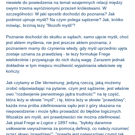
niewiele do powiedzenia na temat wzajemnych relacji między
owymi trzema wyróżnionymi przezeń królestwami. W
szczególności: W jaki sposób dochodzi do poznania? Jak
podmiot ujmuje myśli? Na czym polega sądzenie? Jak, krótko
mówiąc, brzmią tezy "filozofii myśli"?
Poznanie dochodzi do skutku w sądach; samo ujęcie myśli, choć
jest aktem myślenia, nie jest jeszcze aktem poznania; z
poznaniem mamy do czynienia wtedy, gdy myśl uprzednio ujęta
zostaje uznana za prawdziwą - te tezy formułuje Frege
wielokrotnie i przywiązuje do nich dużą wagę. Zarazem jednak
dokładnie w tym miejscu możliwość wyjaśniania właściwie się
kończy.
Jak czytamy w
Die Verneinung
, jedyną rzeczą, jaką możemy
zrobić odpowiadając na pytanie, czym jest sądzenie, jest właśnie
owo "rozdwojenie pierwotnego jądra trudnośc"” na tę część,
która leży w słowie "myśl", i tę, która leży w słowie "prawdziwy";
każda inna próba zdefiniowania sądu jest z góry skazana na
niepowodzenie i może tylko prowadzić do błędów logicznych.
Wszakże ani myśli, ani prawdziwości nie można zdefiniować.
Jak pisał Frege w
Logice
z 1897 roku, "byłoby daremne
usiłowanie uwyraźnienia za pomocą definicji, co należy rozumieć
przez słowo 'prawdziwy'"; "prawda jest najwyraźniej czymś tak