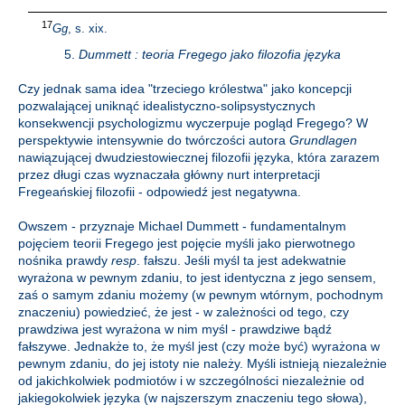
17
Gg
, s. xix.
5.
Dummett : teoria Fregego jako filozofia języka
Czy jednak sama idea "trzeciego królestwa" jako koncepcji
pozwalającej uniknąć idealistyczno-solipsystycznych
konsekwencji psychologizmu wyczerpuje pogląd Fregego? W
perspektywie intensywnie do twórczości autora
Grundlagen
nawiązującej dwudziestowiecznej filozofii języka, która zarazem
przez długi czas wyznaczała główny nurt interpretacji
Fregeańskiej filozofii - odpowiedź jest negatywna.
Owszem - przyznaje Michael Dummett - fundamentalnym
pojęciem teorii Fregego jest pojęcie myśli jako pierwotnego
nośnika prawdy
resp
. fałszu. Jeśli myśl ta jest adekwatnie
wyrażona w pewnym zdaniu, to jest identyczna z jego sensem,
zaś o samym zdaniu możemy (w pewnym wtórnym, pochodnym
znaczeniu) powiedzieć, że jest - w zależności od tego, czy
prawdziwa jest wyrażona w nim myśl - prawdziwe bądź
fałszywe. Jednakże to, że myśl jest (czy może być) wyrażona w
pewnym zdaniu, do jej istoty nie należy. Myśli istnieją niezależnie
od jakichkolwiek podmiotów i w szczególności niezależnie od
jakiegokolwiek języka (w najszerszym znaczeniu tego słowa),