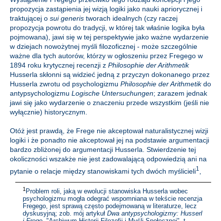
propozycja zastąpienia jej wizją logiki jako nauki apriorycznej i
traktującej o
sui generis
tworach idealnych (czy raczej
propozycja powrotu do tradycji, w której tak właśnie logika była
pojmowana), jawi się w tej perspektywie jako ważne wydarzenie
w dziejach nowożytnej myśli filozoficznej - może szczególnie
ważne dla tych autorów, którzy w ogłoszeniu przez Fregego w
1894 roku krytycznej recenzji z
Philosophie der Arithmetik
Husserla skłonni są widzieć jedną z przyczyn dokonanego przez
Husserla zwrotu od psychologizmu
Philosophie der Arithmetik
do
antypsychologizmu
Logische Untersuchungen
; zarazem jednak
jawi się jako wydarzenie o znaczeniu przede wszystkim (jeśli nie
wyłącznie) historycznym.
Otóż jest prawdą, że Frege nie akceptował naturalistycznej wizji
logiki i że ponadto nie akceptował jej na podstawie argumentacji
bardzo zbliżonej do argumentacji Husserla. Stwierdzenie tej
okoliczności wszakże nie jest zadowalającą odpowiedzią ani na
1
pytanie o relacje między stanowiskami tych dwóch myślicieli
,
1
Problem roli, jaką w ewolucji stanowiska Husserla wobec
psychologizmu mogła odegrać wspomniana w tekście recenzja
Fregego, jest sprawą często podejmowaną w literaturze, lecz
dyskusyjną; zob. mój artykuł
Dwa antypsychologizmy: Husserl
i Frege
, "Archiwum Historii Filozofii i Myśli Społecznej", t.