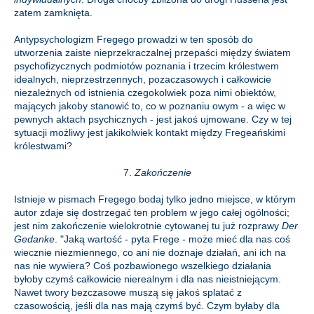
zatem zamknięta.
Antypsychologizm Fregego prowadzi w ten sposób do
utworzenia zaiste nieprzekraczalnej przepaści między światem
psychofizycznych podmiotów poznania i trzecim królestwem
idealnych, nieprzestrzennych, pozaczasowych i całkowicie
niezależnych od istnienia czegokolwiek poza nimi obiektów,
mających jakoby stanowić to, co w poznaniu owym - a więc w
pewnych aktach psychicznych - jest jakoś ujmowane. Czy w tej
sytuacji możliwy jest jakikolwiek kontakt między Fregeańskimi
królestwami?
7.
Zakończenie
Istnieje w pismach Fregego bodaj tylko jedno miejsce, w którym
autor zdaje się dostrzegać ten problem w jego całej ogólności;
jest nim zakończenie wielokrotnie cytowanej tu już rozprawy
Der
Gedanke
. "Jaką wartość - pyta Frege - może mieć dla nas coś
wiecznie niezmiennego, co ani nie doznaje działań, ani ich na
nas nie wywiera? Coś pozbawionego wszelkiego działania
byłoby czymś całkowicie nierealnym i dla nas nieistniejącym.
Nawet twory bezczasowe muszą się jakoś splatać z
czasowością, jeśli dla nas mają czymś być. Czym byłaby dla