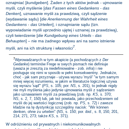
oznajmiać [
kundgeben
]. Żaden z tych aktów jednak - ujmowanie
myśli, czyli myślenie [
das Fassen eines Gedankens
-
das
Denken
], uznawanie myśli za prawdziwą, czyli sądzenie
(wydawanie sądu) [
die Anerkennung der Wahrheit eines
Gedankens
-
das Urteilen
], i oznajmianie sądu (tzn.
wypowiadanie myśli uprzednio ujętej i uznanej za prawdziwą),
czyli twierdzenie [
die Kundgebung eines Urteils
-
das
Behaupten
] – nie ma żadnego wpływu ani na samo istnienie
7
myśli, ani na ich strukturę i własności
.
7
Wprowadzanych w tym akapicie (a pochodzących z
Der
Gedanke
) terminów Frege w swych pismach nie definiuje
(uważa je zresztą za niedefiniowalne - zob.
infra
) i nie
posługuje się nimi w sposób w pełni konsekwentny. Jednakże,
choć - jak sam przyznaje - używa wyrazu 'myśl' "w tym samym
mniej więcej rozumieniu, w jakim w literaturze logicznej używa
się wyrazu 'sąd'" (
PS
, s. 105; por.
NS
, s. 201), to jednak nigdy
nie myli myślenia jako jedynie ujmowania myśli z sądzeniem
jako uznawaniem myśli za prawdziwą (zob. np.
KS
, s. 370;
NS
, s. 2, 7, 150) lub, jak też powiada, jako przechodzeniem od
myśli do jej wartości logicznej (zob. np.
PS
, s. 72) i zawsze
kładzie na tę dystynkcję szczególny nacisk: "Wir können
denken, ohne zu urteilen" (
NS
, s. 150; por.
ibid
., s. 8, 150, 201,
214, 271, 273; także
KS
, s. 371).
W odróżnieniu od prywatnych i niekomunikowalnych