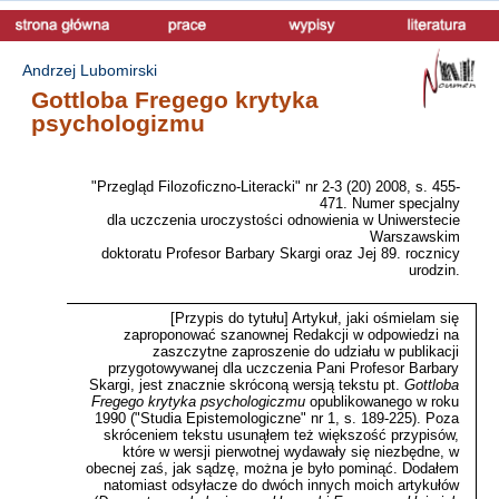
Andrzej Lubomirski
Gottloba Fregego krytyka
psychologizmu
"Przegląd Filozoficzno-Literacki" nr 2-3 (20) 2008, s. 455-
471. Numer specjalny
dla uczczenia uroczystości odnowienia w Uniwerstecie
Warszawskim
doktoratu Profesor Barbary Skargi oraz Jej 89. rocznicy
urodzin.
[Przypis do tytułu] Artykuł, jaki ośmielam się
zaproponować szanownej Redakcji w odpowiedzi na
zaszczytne zaproszenie do udziału w publikacji
przygotowywanej dla uczczenia Pani Profesor Barbary
Skargi, jest znacznie skróconą wersją tekstu pt.
Gottloba
Fregego krytyka psychologiczmu
opublikowanego w roku
1990 ("Studia Epistemologiczne" nr 1, s. 189-225). Poza
skróceniem tekstu usunąłem też większość przypisów,
które w wersji pierwotnej wydawały się niezbędne, w
obecnej zaś, jak sądzę, można je było pominąć. Dodałem
natomiast odsyłacze do dwóch innych moich artykułów