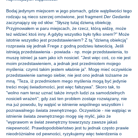
Bodaj jedynym miejscem w jego pismach, gdzie wątpliwości tego
rodzaju są nieco szerzej omówione, jest fragment
Der Gedanke
zaczynający się od słów: "Słyszę tutaj dziwną obiekcję.
Przyjmowałem w paru miejscach, że rzecz, którą widzę, może
też widzieć ktoś inny. A gdyby wszystko było tylko snem?" Może
istotnie wszystko jest przedstawieniem? Z tą "dziwną obiekcją"
rozprawia się jednak Frege z godną podziwu łatwością. Jeśli
istnieją przedstawienia - powiada - np. moje przedstawienia, to
muszę istnieć ja sam jako ich nosiciel. "Jest więc coś, co nie jest
moim przedstawieniem, a jednak jest przedmiotem mojego
myślenia: czymś takim jestem właśnie ja". Mogę mieć oczywiście
przedstawienie samego siebie; nie jest ono jednak tożsame ze
mną. "Teza, iż przedmiotem mego myślenia mogą być jedynie
treści mojej świadomości, jest więc fałszywa". Skoro tak, to
"wolno nam teraz uznać także innych ludzi za samodzielnych
nosicieli wrażeń"; gdy zaś ten problem zostaje rozwiązany, nie
ma już powodu, by wątpić w istnienie wspólnego wszystkim i
poznawalnego świata zewnętrznego. Oczywiście - nie wątpiąc w
istnienie świata zewnętrznego mogę się mylić, jako że
"wyprawom w świat zewnętrzny towarzyszy zawsze jakaś
niepewność. Prawdopodobieństwo jest tu jednak często prawie
nieodróżnialne od pewności, ryzykujemy więc twierdzenia o