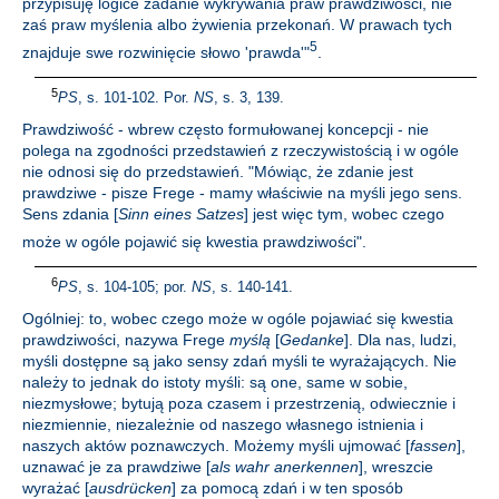
przypisuję logice zadanie wykrywania praw prawdziwości, nie
zaś praw myślenia albo żywienia przekonań. W prawach tych
5
znajduje swe rozwinięcie słowo 'prawda'"
.
5
PS
, s. 101-102. Por.
NS
, s. 3, 139.
Prawdziwość - wbrew często formułowanej koncepcji - nie
polega na zgodności przedstawień z rzeczywistością i w ogóle
nie odnosi się do przedstawień. "Mówiąc, że zdanie jest
prawdziwe - pisze Frege - mamy właściwie na myśli jego sens.
Sens zdania [
Sinn eines Satzes
] jest więc tym, wobec czego
może w ogóle pojawić się kwestia prawdziwości"
.
6
PS
, s. 104-105; por.
NS
, s. 140-141.
Ogólniej: to, wobec czego może w ogóle pojawiać się kwestia
prawdziwości, nazywa Frege
myślą
[
Gedanke
]. Dla nas, ludzi,
myśli dostępne są jako sensy zdań myśli te wyrażających. Nie
należy to jednak do istoty myśli: są one, same w sobie,
niezmysłowe; bytują poza czasem i przestrzenią, odwiecznie i
niezmiennie, niezależnie od naszego własnego istnienia i
naszych aktów poznawczych. Możemy myśli ujmować [
fassen
],
uznawać je za prawdziwe [
als wahr anerkennen
], wreszcie
wyrażać [
ausdrücken
] za pomocą zdań i w ten sposób