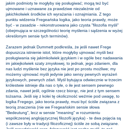
jakim podmioty te mogłyby się posługiwać; mogą też być
ujmowane i uznawane za prawdziwe niezależnie od
jakichkolwiek środków ich wyrażania i oznajmiania. Z tego
punktu widzenia Fregeańska logika, jako teoria prawdy, może
być - w zasadzie - rekonstruowana jako czysta "filozofia myśli"
(obejmująca w szczególności teorię myślenia i sądzenia w wyżej
określonym sensie tych terminów).
Zarazem jednak Dummett podkreśla, że jeśli nawet Frege
dopuszcza istnienie istot, które mogłyby ujmować myśli bez
posługiwania się jakimkolwiek językiem i w ogóle bez nadawania
im jakiejkolwiek szaty zmysłowej, to jednak, jego zdaniem, dla
nas ludzi myślenie bez języka nie jest po prostu możliwe; my
możemy ujmować myśli jedynie jako sensy pewnych wyrażeń
językowych, pewnych zdań. Myśl bytująca odwiecznie w trzecim
królestwie istnieje dla nas o tyle, o ile jest sensem pewnego
zdania, nawet jeśli, ogólnie rzecz biorąc, nie jest z tym sensem
tożsama. Jeśli się z kolei tę okoliczność weźmie pod uwagę, to
logika Fregego, jako teoria prawdy, musi być ściśle związana z
teorią znaczenia (nie we Fregeańskim sensie słowa
"Bedeutung", lecz w sensie "meaning" w rozumieniu
współczesnej anglojęzycznej filozofii języka) - te dwa pojęcia są
(i zawsze były w tradycji filozoficznej) ściśle ze sobą związane.