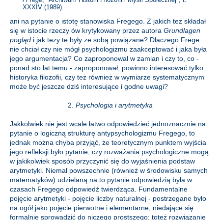
XXXIV (1989).
ani na pytanie o istotę stanowiska Fregego. Z jakich tez składał
się w istocie rzeczy ów krytykowany przez autora
Grundlagen
pogląd
i jak tezy te były ze sobą powiązane? Dlaczego Frege
nie chciał czy nie mógł psychologizmu zaakceptować i jaka była
jego argumentacja? Co zaproponował w zamian i czy to, co -
ponad sto lat temu - zaproponował, powinno interesować tylko
historyka filozofii, czy też również w wymiarze systematycznym
może być jeszcze dziś interesujące i godne uwagi?
2.
Psychologia i arytmetyka
Jakkolwiek nie jest wcale łatwo odpowiedzieć jednoznacznie na
pytanie o logiczną strukturę antypsychologizmu Fregego, to
jednak można chyba przyjąć, że teoretycznym punktem wyjścia
jego refleksji było pytanie, czy rozważania psychologiczne mogą
w jakikolwiek sposób przyczynić się do wyjaśnienia podstaw
arytmetyki. Niemal powszechnie (również w środowisku samych
matematyków) udzielaną na to pytanie odpowiedzią była w
czasach Fregego odpowiedź twierdząca. Fundamentalne
pojęcie arytmetyki - pojęcie liczby naturalnej - postrzegane było
na ogół jako pojęcie pierwotne i elementarne, niedające się
formalnie sprowadzić do niczego prostszego; toteż rozwiązanie