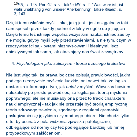
10
PS
, s. 125. Por.
Gl
, s. vi; także
NS
, s. 2: "Was wahr ist, ist
wahr unabhängig von unserer Anerkennung"; także
ibidem
, s.
3, 143.
Dzięki temu właśnie myśl - taka, jaką jest - jest osiągalna w taki
sam sposób przez każdy podmiot zdolny w ogóle do jej ujęcia.
Dzięki temu też istnieje wspólna wszystkim nauka; istnieć zaś by
nie mogła, gdyby myśli były przedstawieniami, a nie tym, czym w
rzeczywistości są - bytami niezmysłowymi i idealnymi, lecz
obiektywnymi tak samo, jak otaczający nas świat zewnętrzny.
4.
Psychologizm jako solipsyzm i teoria trzeciego królestwa
Nie jest więc tak, że prawa logiczne opisują prawidłowości, jakim
podlega rzeczywiste myślenie ludzkie, ani nawet tak, że logika
dostarcza informacji o tym, jak
należy
myśleć. Wówczas bowiem
należałoby po prostu powiedzieć, że logika jest teorią myślenia
poprawnego; ale nie musiałaby ona przez to tracić charakteru
nauki empirycznej - tak jak nie przestaje być teorią empiryczną
teoria zdrowego trawienia, zgodnego z regułami gramatyki
posługiwania się językiem czy modnego ubioru. Nie chodzi tylko
o to, by usunąć z pola widzenia zjawiska patologiczne,
odbiegające od normy czy też podlegające bardziej lub mniej
przypadkowym zakłóceniom.