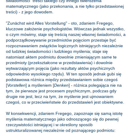
świadomości" treści takiego czy innego twierdzenia
matematycznego (jako przekonania, a nie tylko przedstawionej
treści) - z jego dowodem.
"Zunächst wird Alles Vorstellung" - oto, zdaniem Fregego,
kluczowe założenie psychologistów. Wówczas jednak wszystko,
o czym mówimy, staje się treścią naszej własnej świadomości, a
podporządkowywanie przedmiotów pojęciom przestaje być
rozpoznawaniem związków logicznych istniejących niezależnie
od ludzkiej świadomości i ludzkiego myślenia; staje się
natomiast aktem podmiotu dowolnie zmieniającym same te
przedmioty (przekształcone w przedstawienia) i dowolnie
wytwarzającym pojęcia (jako rezultaty aktów psychicznych
odpowiednio wysokiego rzędu). W ten sposób jednak gubi się
podstawowa różnica między przedstawianiem sobie czegoś
[
Vorstellen
] a myśleniem [
Denken
] - różnica polegająca nie na
tym, że pierwsze jest procesem psychicznym, podczas gdy
drugie nie jest, lecz na tym, że myślenie jest ujmowaniem
czegoś, co w przeciwieństwie do przedstawień jest obiektywne.
W konsekwencji, zdaniem Fregego, zapoznaje się samą istotę
myślenia matematycznego jako odnoszącego się do pewnej
rzeczywistości istniejącej i w określony sposób
ustrukturalizowanej niezależnie od poznającego podmiotu: