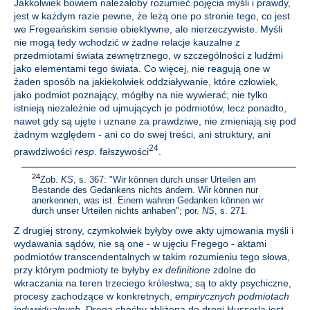
Jakkolwiek bowiem należałoby rozumieć pojęcia myśli i prawdy,
jest w każdym razie pewne, że leżą one po stronie tego, co jest
we Fregeańskim sensie obiektywne, ale nierzeczywiste. Myśli
nie mogą tedy wchodzić w żadne relacje kauzalne z
przedmiotami świata zewnętrznego, w szczególności z ludźmi
jako elementami tego świata. Co więcej, nie reagują one w
żaden sposób na jakiekolwiek oddziaływanie, które człowiek,
jako podmiot poznający, mógłby na nie wywierać; nie tylko
istnieją niezależnie od ujmujących je podmiotów, lecz ponadto,
nawet gdy są ujęte i uznane za prawdziwe, nie zmieniają się pod
żadnym względem - ani co do swej treści, ani struktury, ani
24
prawdziwości
resp
. fałszywości
.
24
Zob.
KS
, s. 367: "Wir können durch unser Urteilen am
Bestande des Gedankens nichts ändern. Wir können nur
anerkennen, was ist. Einem wahren Gedanken können wir
durch unser Urteilen nichts anhaben"; por.
NS
, s. 271.
Z drugiej strony, czymkolwiek byłyby owe akty ujmowania myśli i
wydawania sądów, nie są one - w ujęciu Fregego - aktami
podmiotów transcendentalnych w takim rozumieniu tego słowa,
przy którym podmioty te byłyby
ex definitione
zdolne do
wkraczania na teren trzeciego królestwa; są to akty psychiczne,
procesy zachodzące w konkretnych,
empirycznych podmiotach
indywidualnych
. Droga choćby zbliżona do drogi Husserla jest