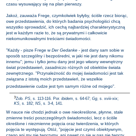
czasu wysuwający się na plan pierwszy.
Jakoż, zauważa Frege, czymkolwiek byłyby, ściśle rzecz biorąc,
owe przedstawienia, do których badania psychologiści chcą
wszystko sprowadzić, ich cechą najbardziej charakterystyczną
jest w każdym razie to, że są prywatnymi i całkowicie
niekomunikowalnymi treściami świadomości.
"Każdy - pisze Frege w
Der Gedanke
- jest dany sam sobie w
sposób szczególny i bezpośredni, w jaki nie jest dany nikomu
innemu"; jemu i tylko jemu dany jest jego własny wewnętrzny
świat przedstawień, zasadniczo różnych od obiektów świata
zewnętrznego. "Przynależność do mojej świadomości jest tak
związana z istotą moich przedstawień, że wszelkie
przedstawienie cudze jest tym samym różne od mojego"
.
3
Zob.
PS
, s. 113-116. Por.
ibidem
, s. 64-67;
Gg
, s. xviii-xix;
KS
, s. 182;
NS
, s. 3-4, 141.
W nauce nie chodzi jednak o owe nieokreślone, płynne, stale
zmienne treści poszczególnych świadomości, lecz o ściśle
określone i niezmienne pojęcia oraz twierdzenia, w których
pojęcia te występują. Otóż, "pojęcie jest czymś obiektywnym,
czego ani my nie tworzymy, ani nawet co się w nas nie tworzy,