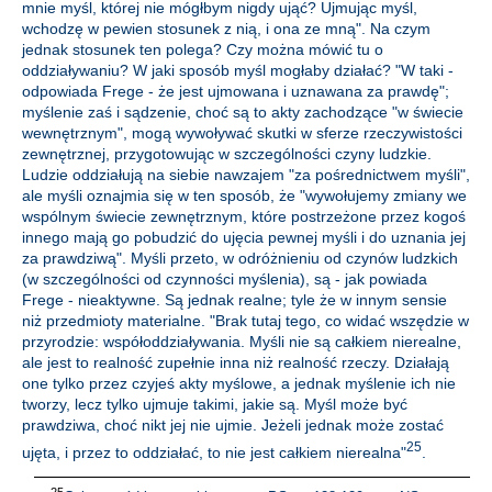
mnie myśl, której nie mógłbym nigdy ująć? Ujmując myśl,
wchodzę w pewien stosunek z nią, i ona ze mną". Na czym
jednak stosunek ten polega? Czy można mówić tu o
oddziaływaniu? W jaki sposób myśl mogłaby działać? "W taki -
odpowiada Frege - że jest ujmowana i uznawana za prawdę";
myślenie zaś i sądzenie, choć są to akty zachodzące "w świecie
wewnętrznym", mogą wywoływać skutki w sferze rzeczywistości
zewnętrznej, przygotowując w szczególności czyny ludzkie.
Ludzie oddziałują na siebie nawzajem "za pośrednictwem myśli",
ale myśli oznajmia się w ten sposób, że "wywołujemy zmiany we
wspólnym świecie zewnętrznym, które postrzeżone przez kogoś
innego mają go pobudzić do ujęcia pewnej myśli i do uznania jej
za prawdziwą". Myśli przeto, w odróżnieniu od czynów ludzkich
(w szczególności od czynności myślenia), są - jak powiada
Frege - nieaktywne. Są jednak realne; tyle że w innym sensie
niż przedmioty materialne. "Brak tutaj tego, co widać wszędzie w
przyrodzie: współoddziaływania. Myśli nie są całkiem nierealne,
ale jest to realność zupełnie inna niż realność rzeczy. Działają
one tylko przez czyjeś akty myślowe, a jednak myślenie ich nie
tworzy, lecz tylko ujmuje takimi, jakie są. Myśl może być
prawdziwa, choć nikt jej nie ujmie. Jeżeli jednak może zostać
25
ujęta, i przez to oddziałać, to nie jest całkiem nierealna"
.
25