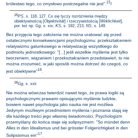
15
królestwo tego, co zmysłowo postrzegalne nie jest".
/
15
PS
, s. 118, 127. Co się tyczy rozróżnienia między
obiektywnością [
Objektivität
] i rzeczywistością [
Wirklichkeit
],
por. też np.
Gg
, s. xix;
KS
, s. 192, 213;
NS
, s. 149.
Bez przyjęcia tego założenia nie można uratować się przed
ostatecznymi konsekwencjami psychologizmu: przekształceniem
relatywizmu gatunkowego w relatywizację wszystkiego do
podmiotu jednostkowego: "[...] jeśli wszelkie myślenie jest tylko
tworzeniem, wiązaniem i przekształcaniem przedstawień, to nie
można zrozumieć, w jaki sposób można dotrzeć do czegoś, co
16
jest obiektywne"
.
16
Gg
, s. xxii.
Nie można wówczas twierdzić nawet tego, że prawa logiki są
psychologicznymi prawami opisującymi myślenie ludzkie,
bowiem nawet psychologia jako nauka nie jest możliwa.
Jedynym możliwym przedmiotem myślenia i poznania stają się
dla każdego treści jego własnej świadomości. Psychologizm
przemyślany do końca staje się solipsyzmem: "So mündet denn
Alles in den Idealismus und bei grösster Folgerichtigkeit in den
17
Solipsismus ein"
.