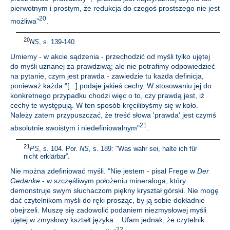
pierwotnym i prostym, że redukcja do czegoś prostszego nie jest
20
możliwa"
.
20
NS
, s. 139-140.
Umiemy - w akcie sądzenia - przechodzić od myśli tylko ujętej
do myśli uznanej za prawdziwą; ale nie potrafimy odpowiedzieć
na pytanie, czym jest prawda - zawiedzie tu każda definicja,
ponieważ każda "[...] podaje jakieś cechy. W stosowaniu jej do
konkretnego przypadku chodzi więc o to, czy prawdą jest, iż
cechy te występują. W ten sposób kręcilibyśmy się w koło.
Należy zatem przypuszczać, że treść słowa 'prawda' jest czymś
21
absolutnie swoistym i niedefiniowalnym"
.
21
PS
, s. 104. Por.
NS
, s. 189: "Was wahr sei, halte ich für
nicht erklärbar”.
Nie można zdefiniować myśli. "Nie jestem - pisał Frege w
Der
Gedanke
- w szczęśliwym położeniu mineraloga, który
demonstruje swym słuchaczom piękny kryształ górski. Nie mogę
dać czytelnikom myśli do ręki prosząc, by ją sobie dokładnie
obejrzeli. Muszę się zadowolić podaniem niezmysłowej myśli
ujętej w zmysłowy kształt języka... Ufam jednak, że czytelnik
22