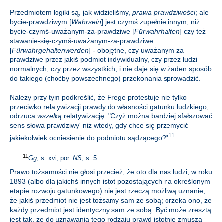
Przedmiotem logiki są, jak widzieliśmy,
prawa prawdziwości
; ale
bycie-prawdziwym [
Wahrsein
] jest czymś zupełnie innym, niż
bycie-czymś-uważanym-za-prawdziwe [
Fürwahrhalten
] czy też
stawanie-się-czymś-uważanym-za-prawdziwe
[
Fürwahrgehaltenwerden
] - obojętne, czy uważanym za
prawdziwe przez jakiś podmiot indywidualny, czy przez ludzi
normalnych, czy przez wszystkich, i nie daje się w żaden sposób
do takiego (choćby powszechnego) przekonania sprowadzić.
Należy przy tym podkreślić, że Frege protestuje nie tylko
przeciwko relatywizacji prawdy do własności gatunku ludzkiego;
odrzuca
wszelką
relatywizację: "Czyż można bardziej sfałszować
sens słowa prawdziwy' niż wtedy, gdy chce się przemycić
11
jakiekolwiek odniesienie do podmiotu sądzącego?"
11
Gg
, s. xvi; por.
NS
, s. 5.
Prawo tożsamości nie głosi przecież, że oto dla nas ludzi, w roku
1893 (albo dla jakichś innych istot pozostających na określonym
etapie rozwoju gatunkowego) nie jest rzeczą możliwą uznanie,
że jakiś przedmiot nie jest tożsamy sam ze sobą; orzeka ono, że
każdy przedmiot jest identyczny sam ze sobą. Być może zresztą
jest tak, że do uznawania tego rodzaju prawd istotnie zmusza