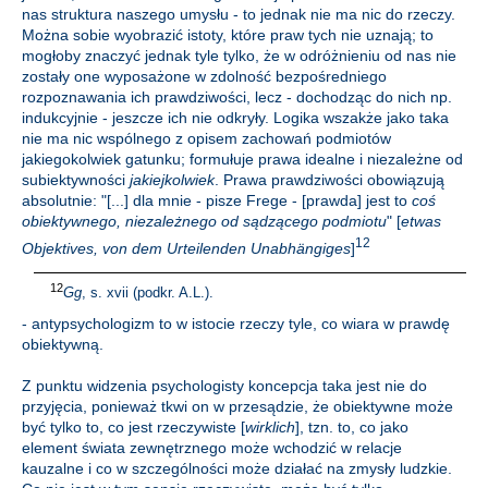
nas struktura naszego umysłu - to jednak nie ma nic do rzeczy.
Można sobie wyobrazić istoty, które praw tych nie uznają; to
mogłoby znaczyć jednak tyle tylko, że w odróżnieniu od nas nie
zostały one wyposażone w zdolność bezpośredniego
rozpoznawania ich prawdziwości, lecz - dochodząc do nich np.
indukcyjnie - jeszcze ich nie odkryły. Logika wszakże jako taka
nie ma nic wspólnego z opisem zachowań podmiotów
jakiegokolwiek gatunku; formułuje prawa idealne i niezależne od
subiektywności
jakiejkolwiek
. Prawa prawdziwości obowiązują
absolutnie: "[...] dla mnie - pisze Frege - [prawda] jest to
coś
obiektywnego, niezależnego od sądzącego podmiotu
" [
etwas
12
Objektives, von dem Urteilenden Unabhängiges
]
12
Gg
, s. xvii (podkr. A.L.).
- antypsychologizm to w istocie rzeczy tyle, co wiara w prawdę
obiektywną.
Z punktu widzenia psychologisty koncepcja taka jest nie do
przyjęcia, ponieważ tkwi on w przesądzie, że obiektywne może
być tylko to, co jest rzeczywiste [
wirklich
], tzn. to, co jako
element świata zewnętrznego może wchodzić w relacje
kauzalne i co w szczególności może działać na zmysły ludzkie.