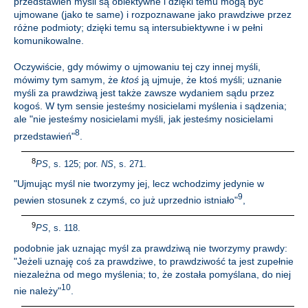
przedstawień myśli są obiektywne i dzięki temu mogą być
ujmowane (jako te same) i rozpoznawane jako prawdziwe przez
różne podmioty; dzięki temu są intersubiektywne i w pełni
komunikowalne.
Oczywiście, gdy mówimy o ujmowaniu tej czy innej myśli,
mówimy tym samym, że
ktoś
ją ujmuje, że ktoś myśli; uznanie
myśli za prawdziwą jest także zawsze wydaniem sądu przez
kogoś. W tym sensie jesteśmy nosicielami myślenia i sądzenia;
ale "nie jesteśmy nosicielami myśli, jak jesteśmy nosicielami
8
przedstawień"
.
8
PS
, s. 125; por.
NS
, s. 271.
"Ujmując myśl nie tworzymy jej, lecz wchodzimy jedynie w
9
pewien stosunek z czymś, co już uprzednio istniało"
,
9
PS
, s. 118.
podobnie jak uznając myśl za prawdziwą nie tworzymy prawdy:
"Jeżeli uznaję coś za prawdziwe, to prawdziwość ta jest zupełnie
niezależna od mego myślenia; to, że została pomyślana, do niej
10
nie należy"
.