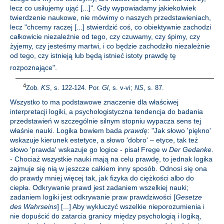
lecz co usiłujemy ująć [...]". Gdy wypowiadamy jakiekolwiek
twierdzenie naukowe, nie mówimy o naszych przedstawieniach,
lecz "chcemy raczej [...] stwierdzić coś, co obiektywnie zachodzi
całkowicie niezależnie od tego, czy czuwamy, czy śpimy, czy
żyjemy, czy jesteśmy martwi, i co będzie zachodziło niezależnie
od tego, czy istnieją lub będą istnieć istoty prawdę tę
rozpoznające"
.
4
Zob.
KS
, s. 122-124. Por.
Gl
, s. v-vi;
NS
, s. 87.
Wszystko to ma podstawowe znaczenie dla właściwej
interpretacji logiki, a psychologistyczna tendencja do badania
przedstawień w szczególnie silnym stopniu wypacza sens tej
właśnie nauki. Logika bowiem bada
prawdę
: "Jak słowo 'piękno'
wskazuje kierunek estetyce, a słowo 'dobro' – etyce, tak też
słowo 'prawda' wskazuje go logice - pisał Frege w
Der Gedanke
.
- Chociaż wszystkie nauki mają na celu prawdę, to jednak logika
zajmuje się nią w jeszcze całkiem inny sposób. Odnosi się ona
do prawdy mniej więcej tak, jak fizyka do ciężkości albo do
ciepła. Odkrywanie prawd jest zadaniem wszelkiej nauki;
zadaniem logiki jest odkrywanie praw prawdziwości [
Gesetze
des Wahrseins
] [...] Aby wykluczyć wszelkie nieporozumienia i
nie dopuścić do zatarcia granicy między psychologią i logiką,