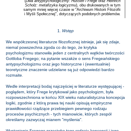
(
Dwa antypsychologiczmy: Husserl i Frege
oraz
Heinrich
Scholz: metafizyka logicyzmu
), obu drukowanych w tym
samym mniej więcej czasie w "Archiwum Historii Filozofii
i Myśli Społecznej", dotyczących podobnych problemów.
1.
Wstęp
We współczesnej literaturze filozoficznej istnieje, jak się zdaje,
niemal powszechna zgoda co do tego, że krytyka
psychologizmu stanowiła jeden z centralnych wątków twórczości
Gottloba Fregego; na pytanie wszakże o sens Fregeańskiego
antypsychologizmu oraz jego historyczne i (ewentualnie)
teoretyczne znaczenie udzielane są już odpowiedzi bardzo
rozmaite.
Wedle interpretacji bodaj najczęściej w literaturze występującej -
poglądem, który Frege krytykował jako psychologizm, była
rozpowszechniona w końcu XIX wieku naturalistyczna koncepcja
logiki, zgodnie z którą prawa tej nauki opisują empiryczne
prawidłowości rządzące przebiegiem pewnego rodzaju
procesów psychicznych - tych mianowicie, których zespół
określamy zazwyczaj mianem "myślenia".
Wystąpienie Fregego przeciwko tego rodzaju koncepcji i jego