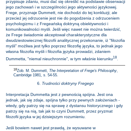
przypisuje zdaniu, musi dać się określić na podstawie obserwacji
jego zachowań i w szczególności jego aktywności językowej.
Frege, przyznaje Dummett, nie dochodzi do tej konkluzji; ale
przecież jej odrzucenie jest nie do pogodzenia z odrzuceniem
psychologizmu i z Fregeańską doktryną obiektywności i
komunikowalności myśli. Jeśli więc nawet nie można twierdzić,
że Frege świadomie akceptował charakterystyczne dla
dwudziestowiecznej filozofii analitycznej przekonanie, iż "filozofia
myśli" możliwa jest tylko poprzez filozofię języka, to jednak jego
własna filozofia myśli i filozofia języka prowadzi, zdaniem
18
Dummetta, "niemal nieuchronnie", w tym właśnie kierunku
.
18
Zob. M. Dummett,
The Interpretation of Frege's Philosophy
,
Cambridge 1981, s. 54-55.
6.
Trudności doktryny Fregego
Interpretacja Dummetta jest z pewnością spójna. Jest ona
jednak, jak się zdaje, spójna tylko przy pewnych założeniach -
wtedy, gdy patrzy się na sprawę z dystansu historycznego i gdy
patrzy się na nią, tak jak to czyni Dummett, przez pryzmat
filozofii języka w jej dzisiejszym rozumieniu.
Jeśli bowiem nawet jest prawdą, że wysuwane w