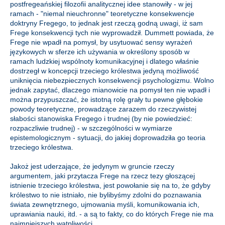
postfregeańskiej filozofii analitycznej idee stanowiły - w jej
ramach - "niemal nieuchronne" teoretyczne konsekwencje
doktryny Fregego, to jednak jest rzeczą godną uwagi, iż sam
Frege konsekwencji tych nie wyprowadził. Dummett powiada, że
Frege nie wpadł na pomysł, by usytuować sensy wyrażeń
językowych w sferze ich używania w określony sposób w
ramach ludzkiej wspólnoty komunikacyjnej i dlatego właśnie
dostrzegł w koncepcji trzeciego królestwa jedyną możliwość
uniknięcia niebezpiecznych konsekwencji psychologizmu. Wolno
jednak zapytać, dlaczego mianowicie na pomysł ten nie wpadł i
można przypuszczać, że istotną rolę grały tu pewne głębokie
powody teoretyczne, prowadzące zarazem do rzeczywistej
słabości stanowiska Fregego i trudnej (by nie powiedzieć:
rozpaczliwie trudnej) - w szczególności w wymiarze
epistemologicznym - sytuacji, do jakiej doprowadziła go teoria
trzeciego królestwa.
Jakoż jest uderzające, że jedynym w gruncie rzeczy
argumentem, jaki przytacza Frege na rzecz tezy głoszącej
istnienie trzeciego królestwa, jest powołanie się na to, że gdyby
królestwo to nie istniało, nie bylibyśmy zdolni do poznawania
świata zewnętrznego, ujmowania myśli, komunikowania ich,
uprawiania nauki, itd. - a są to fakty, co do których Frege nie ma
najmniejszych wątpliwości.