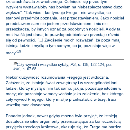
rzeczach świata zewnętrznego. Cofnięcie się przed tym
ryzykiem wystawiałoby nas bowiem na niebezpieczeństwo dużo
większe". "Tak więc - kontynuuje Frege - nie wszystko, co
stanowi przedmiot poznania, jest przedstawieniem. Jako nosiciel
przedstawień sam nie jestem przedstawieniem, i nic nie
przeszkadza, by innych uznać za podobnych nosicieli. A gdy ta
możliwość jest dana, to prawdopodobieństwo przestaje różnić
się od pewności. [...] Założenie moich rozważań, że poza mną
istnieją ludzie i myślą o tym samym, co ja, pozostaje więc w
19
mocy"
.
19
Cały wywód i wszystkie cytaty,
PS
, s. 118, 122-124; por.
ibid
., s. 67-68.
Niekonkluzywność rozumowania Fregego jest widoczna.
Założenie, że istnieje świat zewnętrzny i w szczególności inni
ludzie, którzy myślą o nim tak samo, jak ja, pozostaje istotnie w
mocy; ale pozostaje w mocy właśnie jako założenie, bez którego
cały wywód Fregego, który miał je przekształcić w tezę, traci
wszelką moc dowodową.
Ponadto jednak, nawet gdyby można było przyjąć, że istnieją
dostatecznie silne argumenty przemawiające za koniecznością
przyjęcia trzeciego królestwa, okazuje się, że Frege ma bardzo